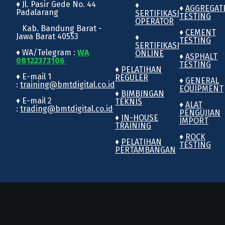
♦ Jl. Pasir Gede No. 44
♦
♦
AGGREGAT
Padalarang
SERTIFIKASI
TESTING
OPERATOR
Kab. Bandung Barat -
♦
CEMENT
Jawa Barat 40553
♦
TESTING
SERTIFIKASI
♦ WA/Telegram :
WA
ONLINE
♦
ASPHALT
08122373106
TESTING
♦
PELATIHAN
♦ E-mail 1
REGULER
♦
GENERAL
:
training@bmtdigital.co.id
EQUIPMENT
♦
BIMBINGAN
♦ E-mail 2
TEKNIS
♦
ALAT
:
trading@bmtdigital.co.id
PENGUJIAN
♦
IN-HOUSE
IMPORT
TRAINING
♦
ROCK
♦
PELATIHAN
TESTING
PERTAMBANGAN