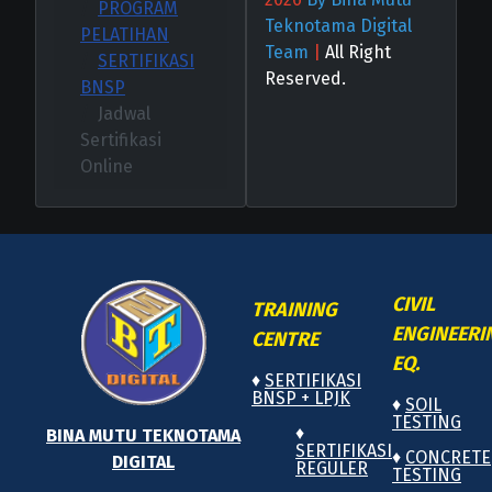
PROGRAM
Teknotama Digital
PELATIHAN
Team
|
All Right
SERTIFIKASI
Reserved.
BNSP
Jadwal
Sertifikasi
Online
CIVIL
TRAINING
ENGINEERI
CENTRE
EQ.
♦
SERTIFIKASI
BNSP + LPJK
♦
SOIL
TESTING
♦
BINA MUTU TEKNOTAMA
SERTIFIKASI
♦
CONCRETE
DIGITAL
REGULER
TESTING