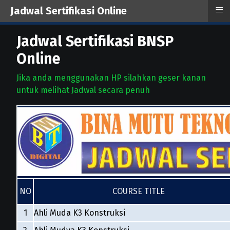
≡
Jadwal Sertifikasi Online
Jadwal Sertifikasi BNSP
Online
Jika anda menggunakan HP silahkan geser kanan
untuk melihat Jadwal secara penuh
NO
COURSE TITLE
1
Ahli Muda K3 Konstruksi