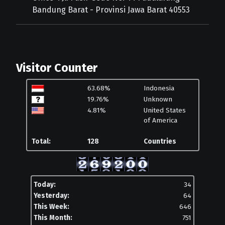
Bandung Barat - Provinsi Jawa Barat 40553
Visitor Counter
63.68%
Indonesia
19.76%
Unknown
4.81%
United States
of America
Total:
128
Countries
Today:
34
Yesterday:
64
This Week:
646
This Month:
751