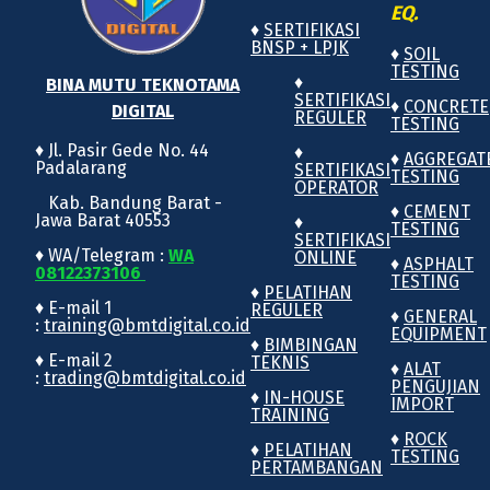
EQ.
♦
SERTIFIKASI
BNSP + LPJK
♦
SOIL
TESTING
♦
BINA MUTU TEKNOTAMA
SERTIFIKASI
♦
CONCRETE
DIGITAL
REGULER
TESTING
♦ Jl. Pasir Gede No. 44
♦
♦
AGGREGAT
Padalarang
SERTIFIKASI
TESTING
OPERATOR
Kab. Bandung Barat -
♦
CEMENT
Jawa Barat 40553
♦
TESTING
SERTIFIKASI
♦ WA/Telegram :
WA
ONLINE
♦
ASPHALT
08122373106
TESTING
♦
PELATIHAN
♦ E-mail 1
REGULER
♦
GENERAL
:
training@bmtdigital.co.id
EQUIPMENT
♦
BIMBINGAN
♦ E-mail 2
TEKNIS
♦
ALAT
:
trading@bmtdigital.co.id
PENGUJIAN
♦
IN-HOUSE
IMPORT
TRAINING
♦
ROCK
♦
PELATIHAN
TESTING
PERTAMBANGAN