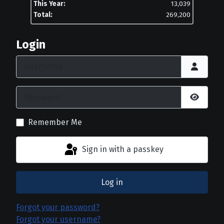
This Year:
13,039
Total:
269,200
Login
Username
Password
Show P
Remember Me
Sign in with a passkey
Log in
Forgot your password?
Forgot your username?