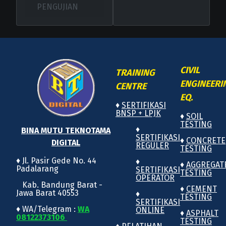
PENGUJIAN
CIVIL
TRAINING
ENGINEERI
CENTRE
EQ.
♦
SERTIFIKASI
BNSP + LPJK
♦
SOIL
TESTING
♦
BINA MUTU TEKNOTAMA
SERTIFIKASI
♦
CONCRETE
DIGITAL
REGULER
TESTING
♦ Jl. Pasir Gede No. 44
♦
♦
AGGREGAT
Padalarang
SERTIFIKASI
TESTING
OPERATOR
Kab. Bandung Barat -
♦
CEMENT
Jawa Barat 40553
♦
TESTING
SERTIFIKASI
♦ WA/Telegram :
WA
ONLINE
♦
ASPHALT
08122373106
TESTING