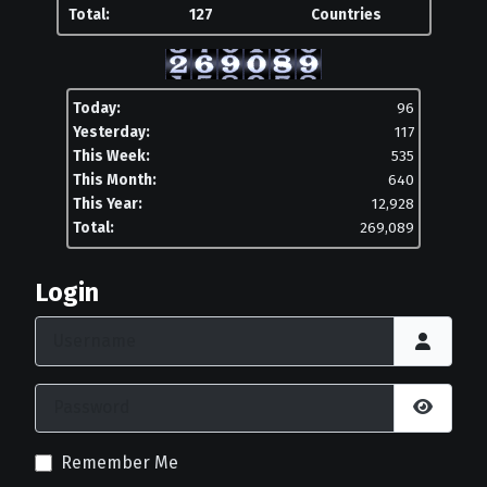
Total:
127
Countries
Today:
96
Yesterday:
117
This Week:
535
This Month:
640
This Year:
12,928
Total:
269,089
Login
Username
Password
Show P
Remember Me