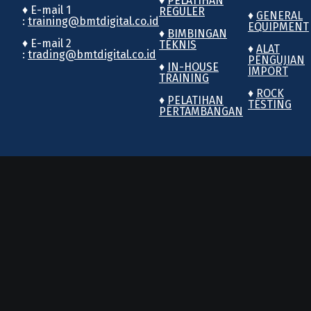
♦
PELATIHAN
♦ E-mail 1
REGULER
♦
GENERAL
:
training@bmtdigital.co.id
EQUIPMENT
♦
BIMBINGAN
♦ E-mail 2
TEKNIS
♦
ALAT
:
trading@bmtdigital.co.id
PENGUJIAN
♦
IN-HOUSE
IMPORT
TRAINING
♦
ROCK
♦
PELATIHAN
TESTING
PERTAMBANGAN