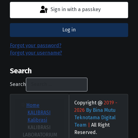
Sign in with a passkey
Log in
Forgot your password?
Forgot your username?
Search
Search
Copyright @
2019 -
Home
2026
By Bina Mutu
KALIBRASI
Teknotama Digital
Kalibrasi
Team
|
All Right
KALIBRASI
Reserved.
LABORATORIUM