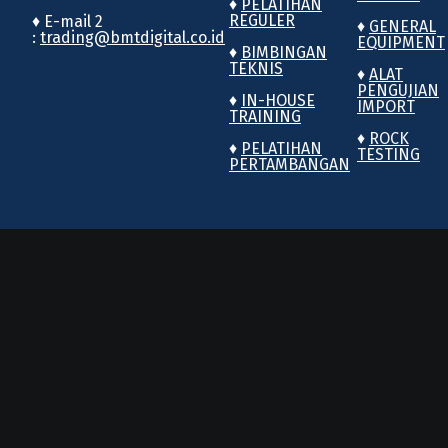
♦
PELATIHAN
REGULER
♦ E-mail 2
♦
GENERAL
:
trading@bmtdigital.co.id
EQUIPMENT
♦
BIMBINGAN
TEKNIS
♦
ALAT
PENGUJIAN
♦
IN-HOUSE
IMPORT
TRAINING
♦
ROCK
♦
PELATIHAN
TESTING
PERTAMBANGAN