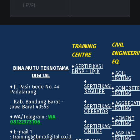
LEVEL
CIVIL
TRAINING
ENGINEERI
CENTRE
EQ.
♦
SERTIFIKASI
BINA MUTU TEKNOTAMA
BNSP + LPJK
♦
SOIL
DIGITAL
TESTING
♦
SERTIFIKASI
♦ Jl. Pasir Gede No. 44
♦
CONCRETE
REGULER
Padalarang
TESTING
♦
Kab. Bandung Barat -
♦
AGGREGAT
SERTIFIKASI
Jawa Barat 40553
TESTING
OPERATOR
♦ WA/Telegram :
WA
♦
CEMENT
♦
08122373106
TESTING
SERTIFIKASI
ONLINE
♦ E-mail 1
♦
ASPHALT
:
training@bmtdigital.co.id
TESTING