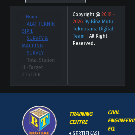
Copyright @
2019 -
Home
2026
By Bina Mutu
ALAT TEKNIK
Teknotama Digital
SIPIL
Team
|
All Right
SURVEY &
Reserved.
MAPPING
SURVEY
Total Station
Hi-Target
ZTS320R
CIVIL
TRAINING
ENGINEERI
CENTRE
EQ.
♦
SERTIFIKASI