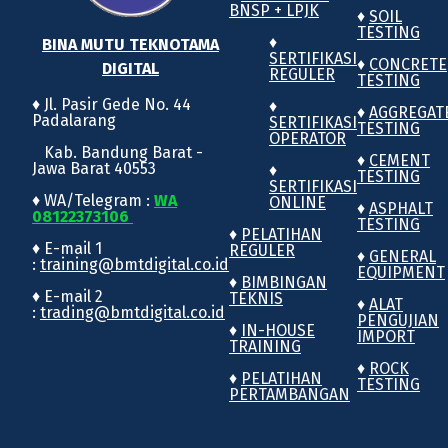
BNSP + LPJK
♦
SOIL
TESTING
♦
BINA MUTU TEKNOTAMA
SERTIFIKASI
♦
CONCRETE
DIGITAL
REGULER
TESTING
♦ Jl. Pasir Gede No. 44
♦
♦
AGGREGAT
Padalarang
SERTIFIKASI
TESTING
OPERATOR
Kab. Bandung Barat -
♦
CEMENT
Jawa Barat 40553
♦
TESTING
SERTIFIKASI
♦ WA/Telegram :
WA
ONLINE
♦
ASPHALT
08122373106
TESTING
♦
PELATIHAN
♦ E-mail 1
REGULER
♦
GENERAL
:
training@bmtdigital.co.id
EQUIPMENT
♦
BIMBINGAN
♦ E-mail 2
TEKNIS
♦
ALAT
:
trading@bmtdigital.co.id
PENGUJIAN
♦
IN-HOUSE
IMPORT
TRAINING
♦
ROCK
♦
PELATIHAN
TESTING
PERTAMBANGAN