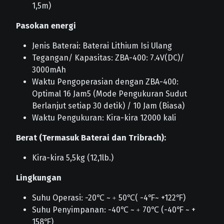
1,5m)
Pasokan energi
Jenis Baterai: Baterai Lithium Isi Ulang
Tegangan/ Kapasitas: ZBA-400: 7.4V(DC)/
3000mAh
Waktu Pengoperasian dengan ZBA-400:
Optimal 16 Jam5 (Mode Pengukuran Sudut
Berlanjut setiap 30 detik) / 10 Jam (Biasa)
Waktu Pengukuran: Kira-kira 12000 kali
Berat (Termasuk Baterai dan Tribrach):
Kira-kira 5,5kg (12,1lb.)
Lingkungan
Suhu Operasi: -20℃ ~﹢50℃( -4℉~ +122℉)
Suhu Penyimpanan: -40℃ ~﹢70℃ (-40℉ ~ +
158℉)