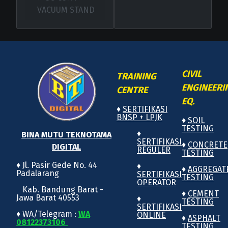
VACUUM STAND
CIVIL
TRAINING
ENGINEERI
CENTRE
EQ.
♦
SERTIFIKASI
BNSP + LPJK
♦
SOIL
TESTING
♦
BINA MUTU TEKNOTAMA
SERTIFIKASI
♦
CONCRETE
DIGITAL
REGULER
TESTING
♦ Jl. Pasir Gede No. 44
♦
♦
AGGREGAT
Padalarang
SERTIFIKASI
TESTING
OPERATOR
Kab. Bandung Barat -
♦
CEMENT
Jawa Barat 40553
♦
TESTING
SERTIFIKASI
♦ WA/Telegram :
WA
ONLINE
♦
ASPHALT
08122373106
TESTING