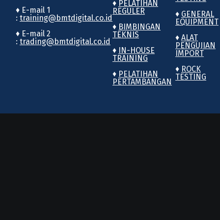
♦
PELATIHAN
♦ E-mail 1
REGULER
♦
GENERAL
:
training@bmtdigital.co.id
EQUIPMENT
♦
BIMBINGAN
♦ E-mail 2
TEKNIS
♦
ALAT
:
trading@bmtdigital.co.id
PENGUJIAN
♦
IN-HOUSE
IMPORT
TRAINING
♦
ROCK
♦
PELATIHAN
TESTING
PERTAMBANGAN