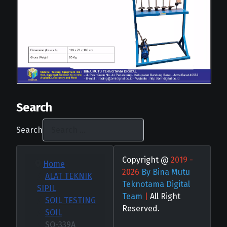
Search
Search
Copyright @
2019 -
Home
2026
By Bina Mutu
ALAT TEKNIK
Teknotama Digital
SIPIL
Team
|
All Right
SOIL TESTING
Reserved.
SOIL
SO-339A