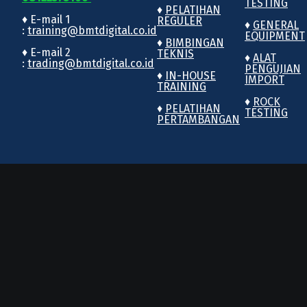
TESTING
♦
PELATIHAN
♦ E-mail 1
REGULER
♦
GENERAL
:
training@bmtdigital.co.id
EQUIPMENT
♦
BIMBINGAN
♦ E-mail 2
TEKNIS
♦
ALAT
:
trading@bmtdigital.co.id
PENGUJIAN
♦
IN-HOUSE
IMPORT
TRAINING
♦
ROCK
♦
PELATIHAN
TESTING
PERTAMBANGAN