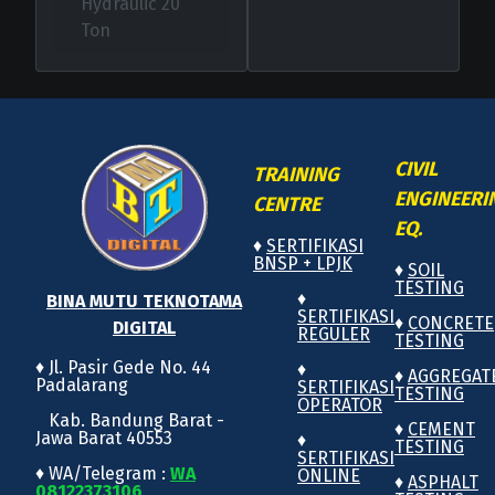
Hydraulic 20
Ton
CIVIL
TRAINING
ENGINEERI
CENTRE
EQ.
♦
SERTIFIKASI
BNSP + LPJK
♦
SOIL
TESTING
♦
BINA MUTU TEKNOTAMA
SERTIFIKASI
♦
CONCRETE
DIGITAL
REGULER
TESTING
♦ Jl. Pasir Gede No. 44
♦
♦
AGGREGAT
Padalarang
SERTIFIKASI
TESTING
OPERATOR
Kab. Bandung Barat -
♦
CEMENT
Jawa Barat 40553
♦
TESTING
SERTIFIKASI
♦ WA/Telegram :
WA
ONLINE
♦
ASPHALT
08122373106