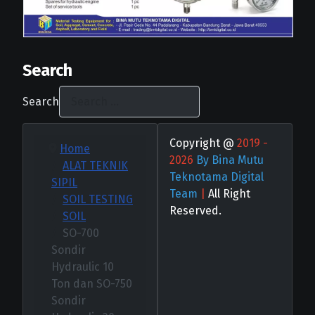
Search
Search
Copyright @
2019 -
Home
2026
By Bina Mutu
ALAT TEKNIK
Teknotama Digital
SIPIL
Team
|
All Right
SOIL TESTING
Reserved.
SOIL
SO-700
Sondir
Hydraulic 10
Ton dan SO-750
Sondir